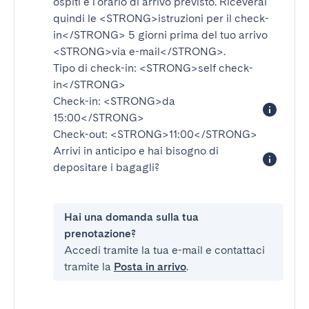
ospiti e l'orario di arrivo previsto. Riceverai
quindi le
<STRONG>istruzioni per il check-
in</STRONG>
5 giorni prima del tuo arrivo
<STRONG>via e-mail</STRONG>
.
Tipo di check-in:
<STRONG>self check-
in</STRONG>
Check-in:
<STRONG>da
15:00</STRONG>
Check-out:
<STRONG>11:00</STRONG>
Arrivi in anticipo e hai bisogno di
depositare i bagagli?
Hai una domanda sulla tua
prenotazione?
Accedi tramite la tua e-mail e contattaci
tramite la
Posta in arrivo
.