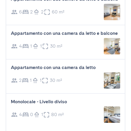
6
2
2
60 m²
Appartamento con una camera da letto e balcone
4
1
1
30 m²
Appartamento con una camera da letto
2
1
1
30 m²
Monolocale - Livello diviso
4
0
1
80 m²