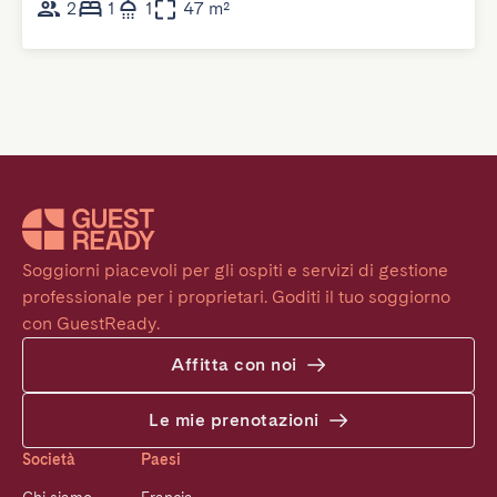
2
1
1
47 m²
Soggiorni piacevoli per gli ospiti e servizi di gestione 
professionale per i proprietari. Goditi il tuo soggiorno 
con GuestReady.
Affitta con noi
Le mie prenotazioni
Società
Paesi