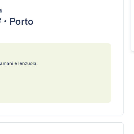
a
²
•
Porto
gamani e lenzuola.
e