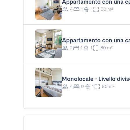
Appartamento con una ca
4
1
1
30 m²
Appartamento con una ca
2
1
1
30 m²
Monolocale - Livello divis
4
0
1
80 m²