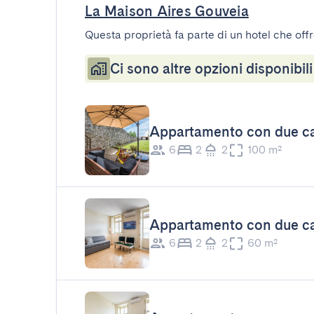
La Maison Aires Gouveia
Questa proprietà fa parte di un hotel che offr
Ci sono altre opzioni disponibili
Appartamento con due cam
6
2
2
100 m²
Appartamento con due ca
6
2
2
60 m²