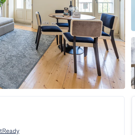
stReady