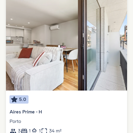
5.0
Aires Prime - H
Porto
3
1
1
34 m²