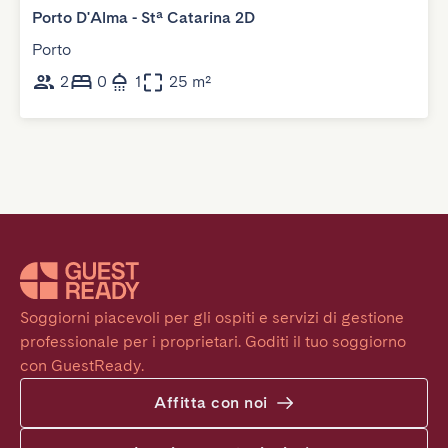
Porto D'Alma - Stª Catarina 2D
Porto
2
0
1
25 m²
Soggiorni piacevoli per gli ospiti e servizi di gestione 
professionale per i proprietari. Goditi il tuo soggiorno 
con GuestReady.
Affitta con noi