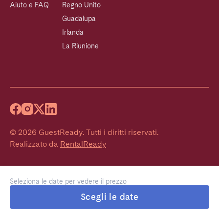
Aiuto e FAQ
Regno Unito
Guadalupa
Irlanda
La Riunione
©
2026
GuestReady
.
Tutti i diritti riservati.
Realizzato da
RentalReady
Seleziona le date per vedere il prezzo
Scegli le date