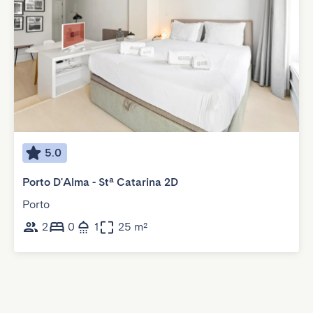
5.0
Porto D'Alma - Stª Catarina 2D
Porto
2
0
1
25 m²