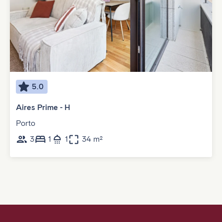
5.0
Aires Prime - H
Porto
3
1
1
34 m²