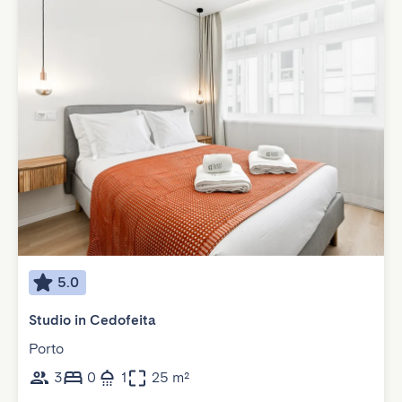
5.0
Studio in Cedofeita
Porto
3
0
1
25 m²