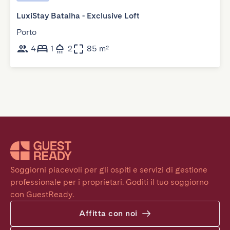
LuxiStay Batalha - Exclusive Loft
Porto
4
1
2
85 m²
Soggiorni piacevoli per gli ospiti e servizi di gestione 
professionale per i proprietari. Goditi il tuo soggiorno 
con GuestReady.
Affitta con noi