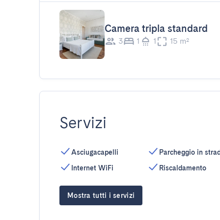
Camera tripla standard
3
1
1
15 m²
Servizi
Asciugacapelli
Parcheggio in stra
Internet WiFi
Riscaldamento
Mostra tutti i servizi