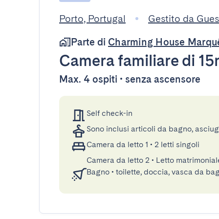
Porto, Portugal
Gestito da Gue
Parte di
Charming House Marqu
Camera familiare
di 15
Max. 4 ospiti • senza ascensore
Self check-in
Sono inclusi articoli da bagno, asciu
Camera da letto 1
•
2 letti singoli
Camera da letto 2
•
Letto matrimonia
Bagno
•
toilette, doccia, vasca da ba