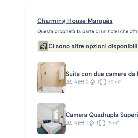
Charming House Marquês
Questa proprietà fa parte di un hotel che offr
Ci sono altre opzioni disponibili
Suite con due camere da 
4
2
1
30 m²
Camera Quadrupla Superi
4
1
1
15 m²