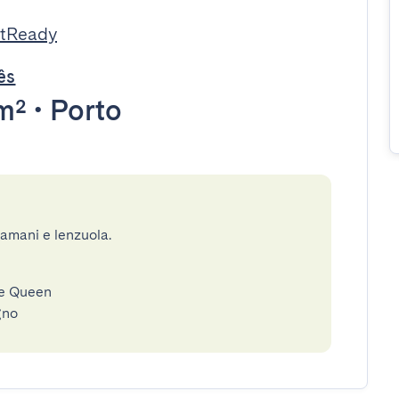
stReady
ês
m²
•
Porto
gamani e lenzuola.
le Queen
gno