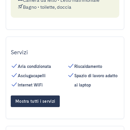
Camera da letto
•
Letto matrimoniale
Bagno
•
toilette, doccia
Servizi
Aria condizionata
Riscaldamento
Asciugacapelli
Spazio di lavoro adatto
Internet WiFi
ai laptop
Mostra tutti i servizi