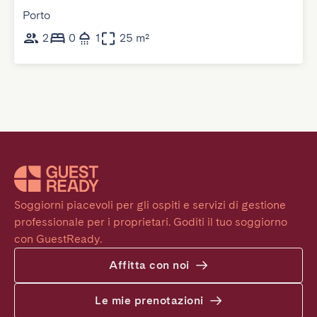
Porto
2
0
1
25 m²
Soggiorni piacevoli per gli ospiti e servizi di gestione 
professionale per i proprietari. Goditi il tuo soggiorno 
con GuestReady.
Affitta con noi
Le mie prenotazioni