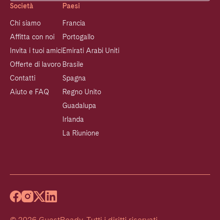
Società
Paesi
Chi siamo
Francia
Affitta con noi
Portogallo
Invita i tuoi amici
Emirati Arabi Uniti
Offerte di lavoro
Brasile
Contatti
Spagna
Aiuto e FAQ
Regno Unito
Guadalupa
Irlanda
La Riunione
©
2026
GuestReady
.
Tutti i diritti riservati.