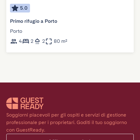
5.0
Primo rifugio a Porto
Porto
4
2
2
80 m²
Soggiorni piacevoli per gli ospiti e servizi di gestione 
professionale per i proprietari. Goditi il tuo soggiorno 
con GuestReady.