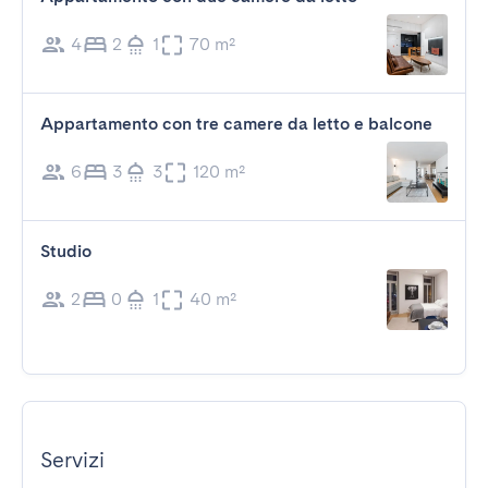
4
2
1
70 m²
Appartamento con tre camere da letto e balcone
6
3
3
120 m²
Studio
2
0
1
40 m²
Servizi