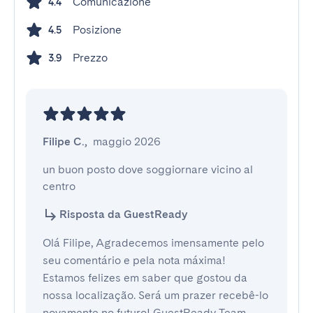
Comunicazione
4.4
Posizione
4.5
Prezzo
3.9
Filipe C.
,
maggio 2026
un buon posto dove soggiornare vicino al 
centro
Risposta da GuestReady
Olá Filipe, Agradecemos imensamente pelo
seu comentário e pela nota máxima!
Estamos felizes em saber que gostou da
nossa localização. Será um prazer recebê-lo
novamente no futuro! GuestReady Team