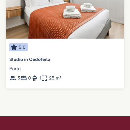
5.0
Studio in Cedofeita
Porto
3
0
1
25 m²