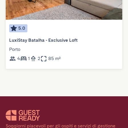
5.0
LuxiStay Batalha - Exclusive Loft
Porto
4
1
2
85 m²
Soggiorni piacevoli per gli ospiti e servizi di gestione 