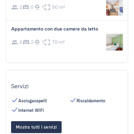
2
0
1
50 m²
Appartamento con due camere da letto
6
2
1
70 m²
Servizi
Asciugacapelli
Riscaldamento
Internet WiFi
Mostra tutti i servizi