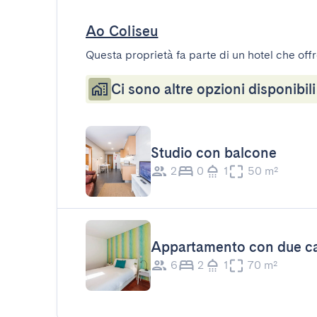
Ao Coliseu
Questa proprietà fa parte di un hotel che offr
Ci sono altre opzioni disponibili
Studio con balcone
2
0
1
50 m²
Appartamento con due ca
6
2
1
70 m²