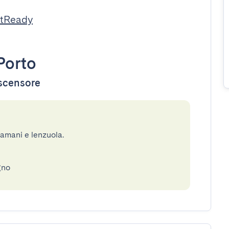
stReady
Porto
ascensore
gamani e lenzuola.
gno