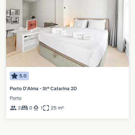
5.0
Porto D'Alma - Stª Catarina 2D
Porto
2
0
1
25 m²