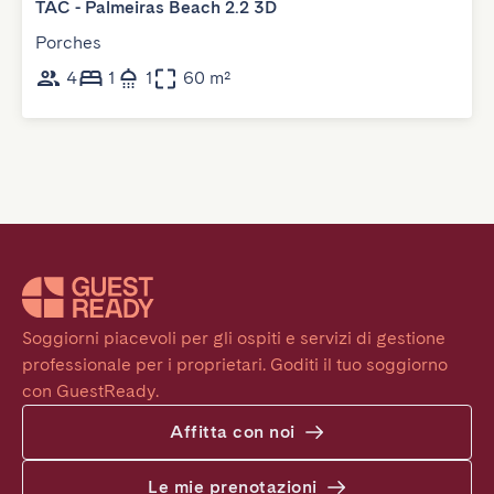
TAC - Palmeiras Beach 2.2 3D
Porches
4
1
1
60 m²
Soggiorni piacevoli per gli ospiti e servizi di gestione 
professionale per i proprietari. Goditi il tuo soggiorno 
con GuestReady.
Affitta con noi
Le mie prenotazioni