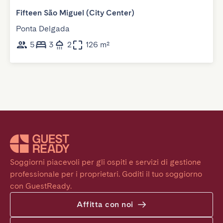
Fifteen São Miguel (City Center)
Ponta Delgada
5
3
2
126 m²
Soggiorni piacevoli per gli ospiti e servizi di gestione 
professionale per i proprietari. Goditi il tuo soggiorno 
con GuestReady.
Affitta con noi