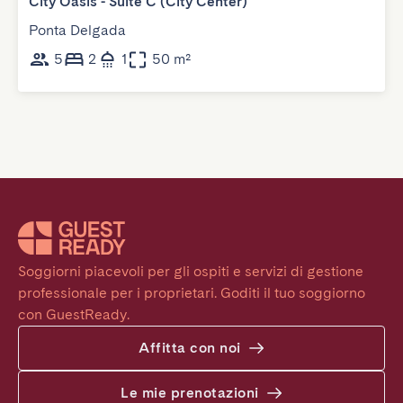
City Oasis - Suite C (City Center)
Ponta Delgada
5
2
1
50 m²
Soggiorni piacevoli per gli ospiti e servizi di gestione 
professionale per i proprietari. Goditi il tuo soggiorno 
con GuestReady.
Affitta con noi
Le mie prenotazioni