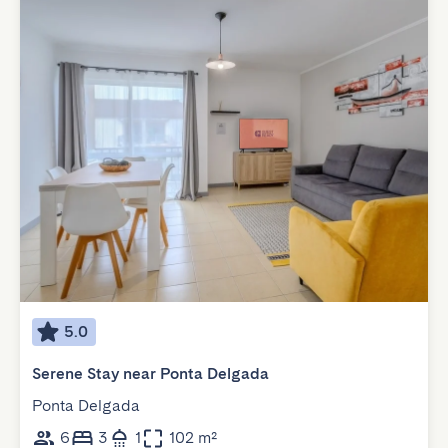
5.0
Serene Stay near Ponta Delgada
Ponta Delgada
6
3
1
102 m²