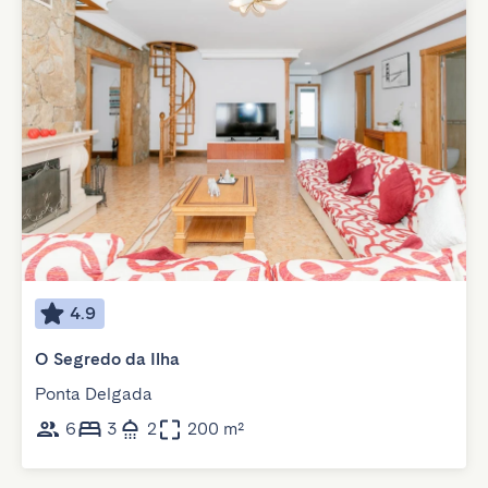
4.9
O Segredo da Ilha
Ponta Delgada
6
3
2
200 m²