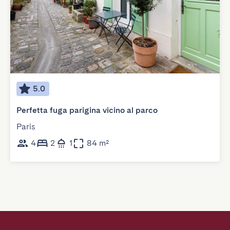
5.0
Perfetta fuga parigina vicino al parco
Paris
4
2
1
84 m²