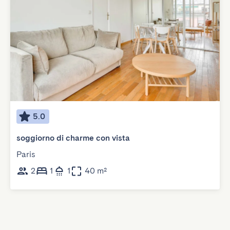
5.0
soggiorno di charme con vista
Paris
2
1
1
40 m²