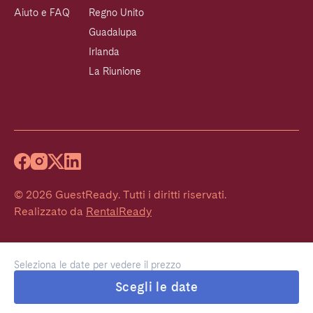
Aiuto e FAQ
Regno Unito
Guadalupa
Irlanda
La Riunione
©
2026
GuestReady
.
Tutti i diritti riservati.
Realizzato da
RentalReady
Seleziona le date per vedere il prezzo
Scegli le date