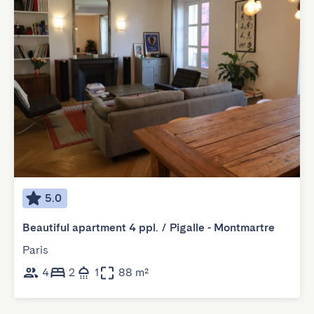
5.0
Beautiful apartment 4 ppl. / Pigalle - Montmartre
Paris
4
2
1
88 m²