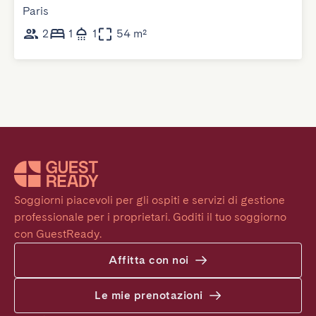
Paris
2
1
1
54 m²
Soggiorni piacevoli per gli ospiti e servizi di gestione 
professionale per i proprietari. Goditi il tuo soggiorno 
con GuestReady.
Affitta con noi
Le mie prenotazioni