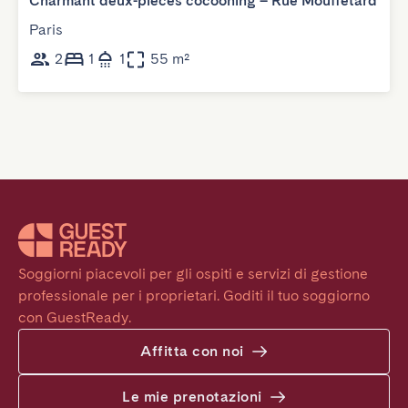
Charmant deux-pièces cocooning – Rue Mouffetard
Paris
2
1
1
55 m²
Soggiorni piacevoli per gli ospiti e servizi di gestione 
professionale per i proprietari. Goditi il tuo soggiorno 
con GuestReady.
Affitta con noi
Le mie prenotazioni