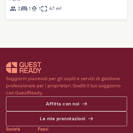
2
1
1
47 m²
Soggiorni piacevoli per gli ospiti e servizi di gestione 
professionale per i proprietari. Goditi il tuo soggiorno 
con GuestReady.
Affitta con noi
Le mie prenotazioni
Società
Paesi