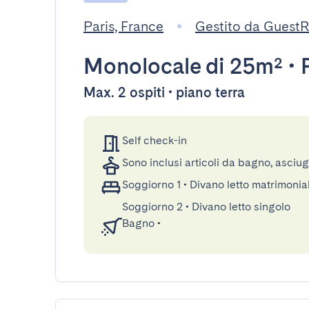
Paris, France
Gestito da Guest
Monolocale
di 25m²
•
Max. 2 ospiti • piano terra
Self check-in
Sono inclusi articoli da bagno, asciu
Soggiorno 1
•
Divano letto matrimonia
Soggiorno 2
•
Divano letto singolo
Bagno
•