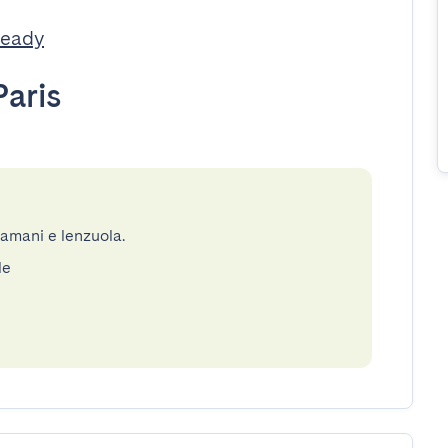
Ready
Paris
gamani e lenzuola.
le