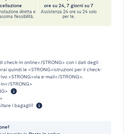
cellazione
ore su 24, 7 giorni su 7
notazione diretta e
Assistenza 24 ore su 24 solo
assima flessibilità.
per te.
i check-in online</STRONG>
con i dati degli
verai quindi le
<STRONG>istruzioni per il check-
rivo
<STRONG>via e-mail</STRONG>
.
-in</STRONG>
NG>
>
itare i bagagli?
ione?