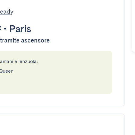
Ready
²
•
Paris
e tramite ascensore
gamani e lenzuola.
 Queen