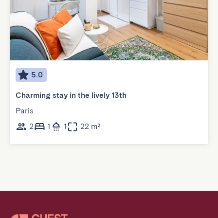
5.0
Charming stay in the lively 13th
Paris
2
1
1
22 m²