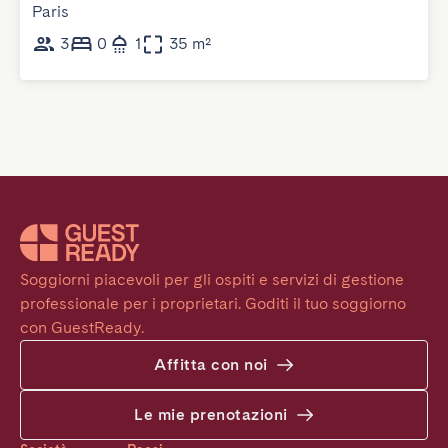
Paris
3
0
1
35 m²
Soggiorni piacevoli per gli ospiti e servizi di gestione 
professionale per i proprietari. Goditi il tuo soggiorno 
con GuestReady.
Affitta con noi
Le mie prenotazioni