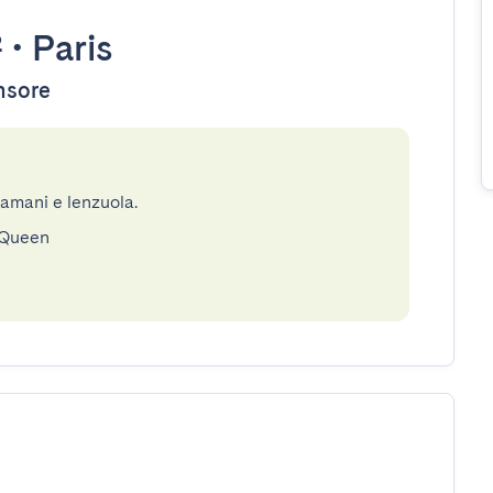
²
•
Paris
ensore
gamani e lenzuola.
 Queen