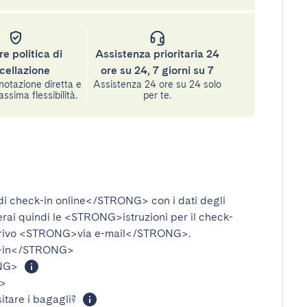
re politica di
Assistenza prioritaria 24
cellazione
ore su 24, 7 giorni su 7
notazione diretta e
Assistenza 24 ore su 24 solo
assima flessibilità.
per te.
i check-in online</STRONG>
con i dati degli
verai quindi le
<STRONG>istruzioni per il check-
rivo
<STRONG>via e-mail</STRONG>
.
-in</STRONG>
NG>
>
itare i bagagli?