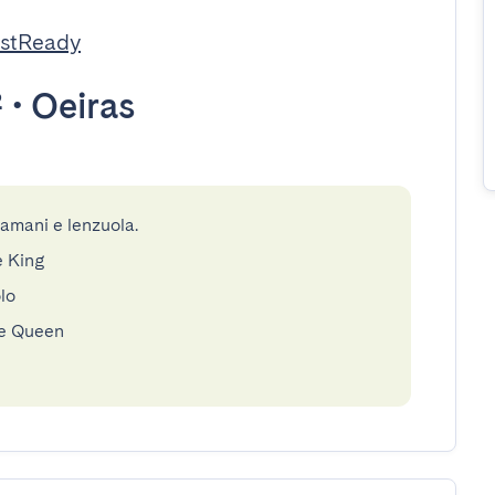
estReady
²
•
Oeiras
gamani e lenzuola.
e King
lo
le Queen