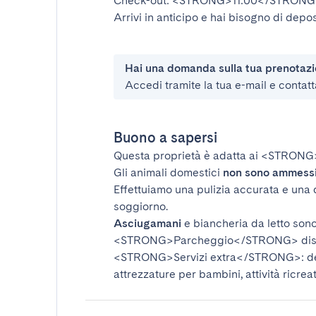
Check-out:
<STRONG>11:00</STRONG
Arrivi in anticipo e hai bisogno di depos
Hai una domanda sulla tua prenotaz
Accedi tramite la tua e-mail e contatt
Buono a sapersi
Questa proprietà è adatta ai
<STRONG
Gli animali domestici
non sono ammess
Effettuiamo una pulizia accurata e una 
soggiorno.
Asciugamani
e biancheria da letto sono 
<STRONG>Parcheggio</STRONG>
dis
<STRONG>Servizi extra</STRONG>
: 
attrezzature per bambini, attività ricrea