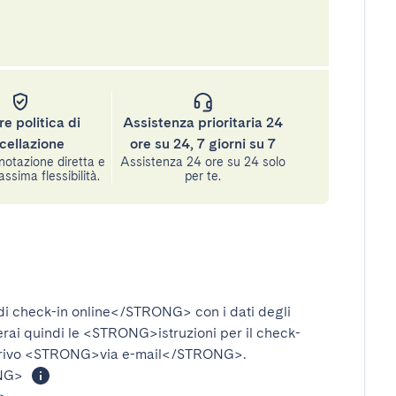
re politica di
Assistenza prioritaria 24
cellazione
ore su 24, 7 giorni su 7
notazione diretta e
Assistenza 24 ore su 24 solo
assima flessibilità.
per te.
i check-in online</STRONG>
con i dati degli
verai quindi le
<STRONG>istruzioni per il check-
rivo
<STRONG>via e-mail</STRONG>
.
NG>