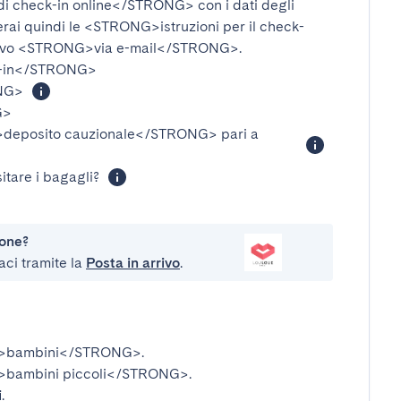
i check-in online</STRONG>
con i dati degli
verai quindi le
<STRONG>istruzioni per il check-
ivo
<STRONG>via e-mail</STRONG>
.
-in</STRONG>
NG>
G>
eposito cauzionale</STRONG>
pari a
itare i bagagli?
ione?
aci tramite la
Posta in arrivo
.
>bambini</STRONG>
.
bambini piccoli</STRONG>
.
i
.