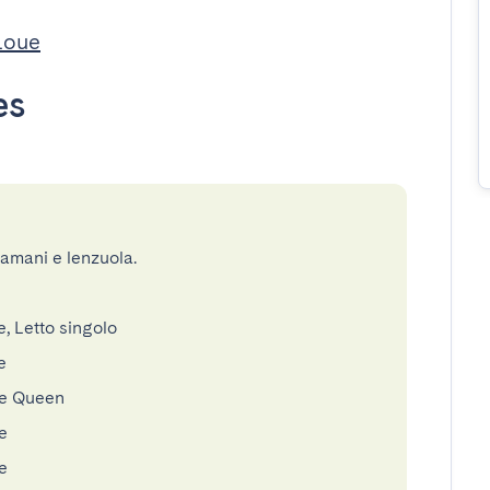
Loue
es
gamani e lenzuola.
, Letto singolo
e
le Queen
e
e