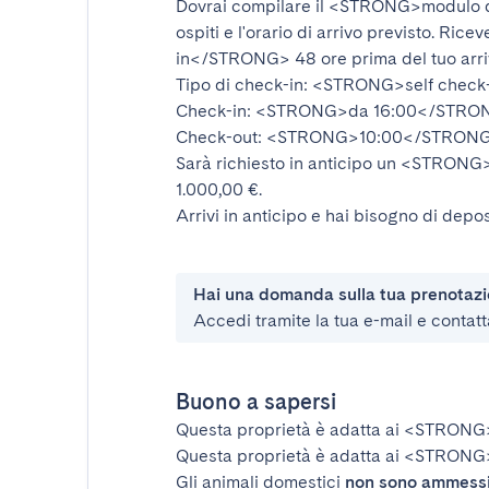
Dovrai compilare il
<STRONG>modulo d
ospiti e l'orario di arrivo previsto. Rice
in</STRONG>
48 ore prima del tuo arr
Tipo di check-in:
<STRONG>self check
Check-in:
<STRONG>da 16:00</STRO
Check-out:
<STRONG>10:00</STRON
Sarà richiesto in anticipo un
<STRONG>d
1.000,00 €.
Arrivi in anticipo e hai bisogno di depos
Hai una domanda sulla tua prenotaz
Accedi tramite la tua e-mail e contatt
Buono a sapersi
Questa proprietà è adatta ai
<STRONG
Questa proprietà è adatta ai
<STRONG>
Gli animali domestici
non sono ammess