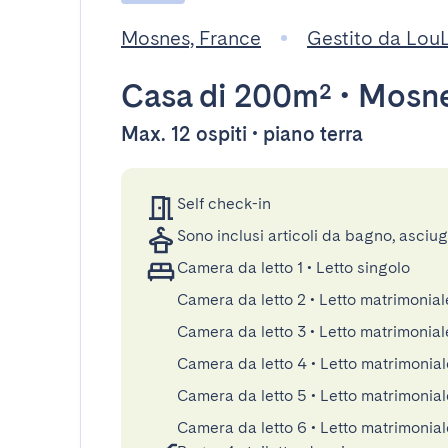
Mosnes, France
Gestito da Lou
Casa
di 200m²
•
Mosn
Max. 12 ospiti • piano terra
Self check-in
Sono inclusi articoli da bagno, asciu
Camera da letto 1
•
Letto singolo
Camera da letto 2
•
Letto matrimoniale
Camera da letto 3
•
Letto matrimonial
Camera da letto 4
•
Letto matrimonia
Camera da letto 5
•
Letto matrimonial
Camera da letto 6
•
Letto matrimonial