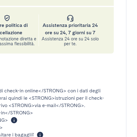
re politica di
Assistenza prioritaria 24
cellazione
ore su 24, 7 giorni su 7
notazione diretta e
Assistenza 24 ore su 24 solo
assima flessibilità.
per te.
i check-in online</STRONG>
con i dati degli
verai quindi le
<STRONG>istruzioni per il check-
rivo
<STRONG>via e-mail</STRONG>
.
-in</STRONG>
NG>
>
itare i bagagli?