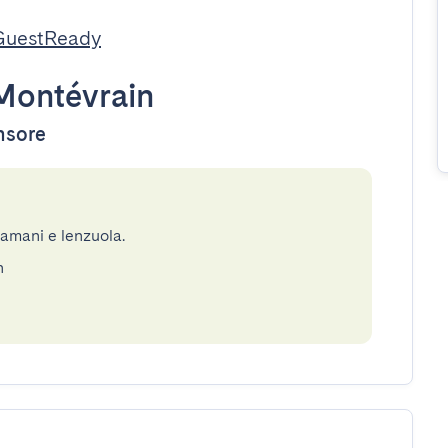
 GuestReady
Montévrain
ensore
gamani e lenzuola.
n