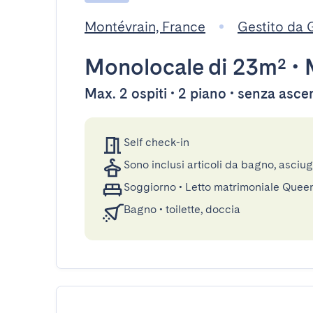
Montévrain, France
Gestito da
Monolocale
di 23m²
•
Max. 2 ospiti • 2 piano • senza asc
Self check-in
Sono inclusi articoli da bagno, asciu
Soggiorno
•
Letto matrimoniale Quee
Bagno
•
toilette, doccia