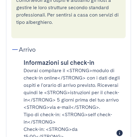
confortevoli agli ospiti e aiutiamo gli host a
gestire le loro strutture secondo standard
professionali. Per sentirsi a casa con servizi di
tipo alberghiero.
Arrivo
Informazioni sul check-in
Dovrai compilare il
<STRONG>modulo di
check-in online</STRONG>
con i dati degli
ospiti e l'orario di arrivo previsto. Riceverai
quindi le
<STRONG>istruzioni per il check-
in</STRONG>
5 giorni prima del tuo arrivo
<STRONG>via e-mail</STRONG>
.
Tipo di check-in:
<STRONG>self check-
in</STRONG>
Check-in:
<STRONG>da
15:00</STRONG>