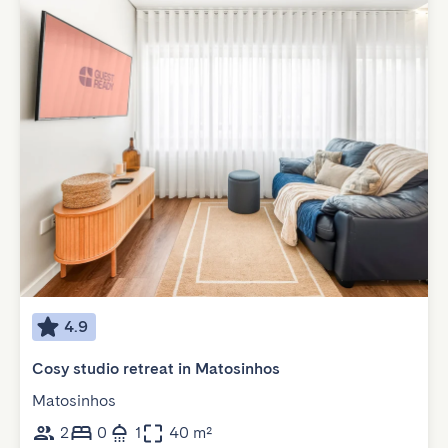
4.9
Cosy studio retreat in Matosinhos
Matosinhos
2
0
1
40 m²