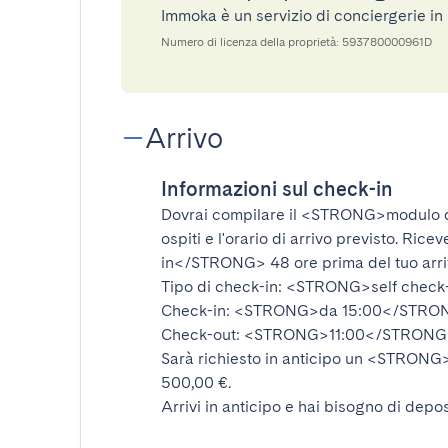
Immoka è un servizio di conciergerie i
Numero di licenza della proprietà: 593780000961D
Arrivo
Informazioni sul check-in
Dovrai compilare il
<STRONG>modulo d
ospiti e l'orario di arrivo previsto. Rice
in</STRONG>
48 ore prima del tuo arr
Tipo di check-in:
<STRONG>self check
Check-in:
<STRONG>da 15:00</STRO
Check-out:
<STRONG>11:00</STRONG
Sarà richiesto in anticipo un
<STRONG>d
500,00 €.
Arrivi in anticipo e hai bisogno di depos