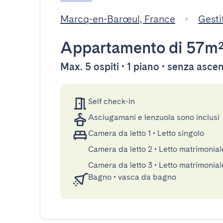
Marcq-en-Barœul, France
Gest
Appartamento
di 57m
Max. 5 ospiti • 1 piano • senza asce
Self check-in
Asciugamani e lenzuola sono inclusi
Camera da letto 1
•
Letto singolo
Camera da letto 2
•
Letto matrimonial
Camera da letto 3
•
Letto matrimonial
Bagno
•
vasca da bagno