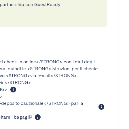
n partnership con GuestReady
i check-in online</STRONG>
con i dati degli
verai quindi le
<STRONG>istruzioni per il check-
ivo
<STRONG>via e-mail</STRONG>
.
-in</STRONG>
NG>
>
eposito cauzionale</STRONG>
pari a
itare i bagagli?