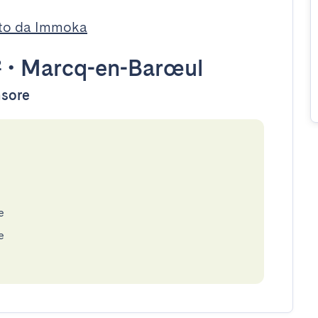
ito da Immoka
²
•
Marcq-en-Barœul
nsore
e
e