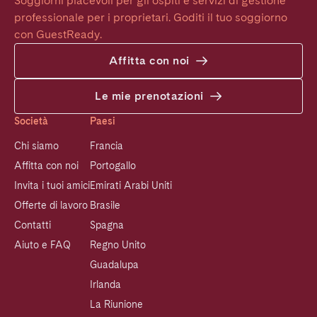
Soggiorni piacevoli per gli ospiti e servizi di gestione 
professionale per i proprietari. Goditi il tuo soggiorno 
con GuestReady.
Affitta con noi
Le mie prenotazioni
Società
Paesi
Chi siamo
Francia
Affitta con noi
Portogallo
Invita i tuoi amici
Emirati Arabi Uniti
Offerte di lavoro
Brasile
Contatti
Spagna
Aiuto e FAQ
Regno Unito
Guadalupa
Irlanda
La Riunione