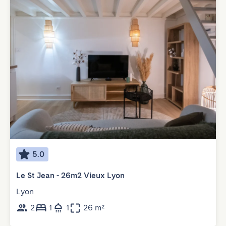
5.0
Le St Jean - 26m2 Vieux Lyon
Lyon
2
1
1
26 m²