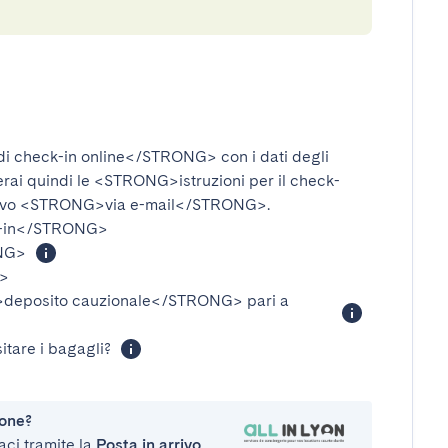
i check-in online</STRONG>
con i dati degli
verai quindi le
<STRONG>istruzioni per il check-
ivo
<STRONG>via e-mail</STRONG>
.
-in</STRONG>
NG>
>
eposito cauzionale</STRONG>
pari a
itare i bagagli?
ione?
aci tramite la
Posta in arrivo
.