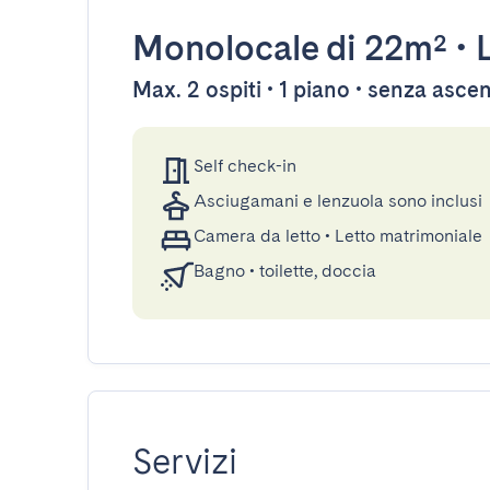
Monolocale
di 22m²
•
Max. 2 ospiti • 1 piano • senza asce
Self check-in
Asciugamani e lenzuola sono inclusi
Camera da letto
•
Letto matrimoniale
Bagno
•
toilette, doccia
Servizi