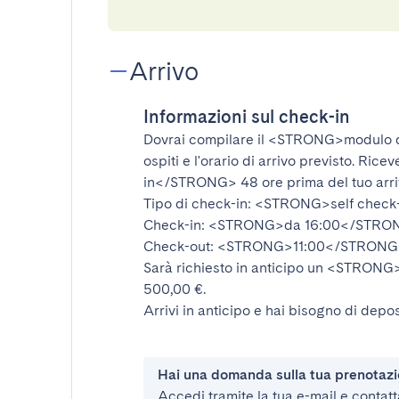
Arrivo
Informazioni sul check-in
Dovrai compilare il
<STRONG>modulo d
ospiti e l'orario di arrivo previsto. Rice
in</STRONG>
48 ore prima del tuo arr
Tipo di check-in:
<STRONG>self check
Check-in:
<STRONG>da 16:00</STRO
Check-out:
<STRONG>11:00</STRONG
Sarà richiesto in anticipo un
<STRONG>d
500,00 €.
Arrivi in anticipo e hai bisogno di depos
Hai una domanda sulla tua prenotaz
Accedi tramite la tua e-mail e contatt