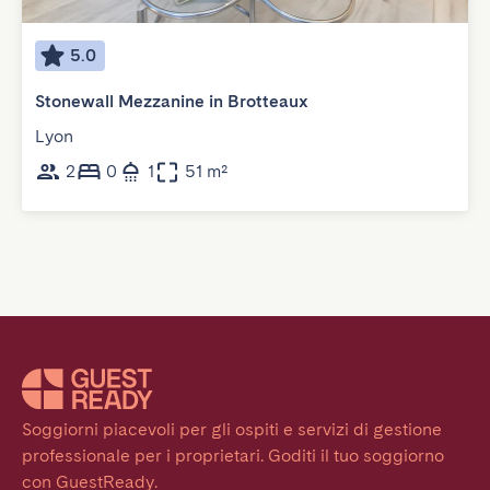
5.0
Stonewall Mezzanine in Brotteaux
Lyon
2
0
1
51 m²
Soggiorni piacevoli per gli ospiti e servizi di gestione 
professionale per i proprietari. Goditi il tuo soggiorno 
con GuestReady.