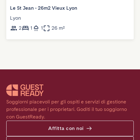
Le St Jean - 26m2 Vieux Lyon
Lyon
2
1
1
26 m²
Soggiorni piacevoli per gli ospiti e servizi di gestione 
professionale per i proprietari. Goditi il tuo soggiorno 
con GuestReady.
Affitta con noi