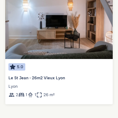
5.0
Le St Jean - 26m2 Vieux Lyon
Lyon
2
1
1
26 m²