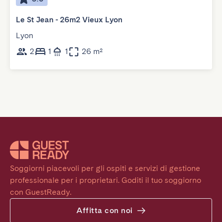
Le St Jean - 26m2 Vieux Lyon
Lyon
2
1
1
26 m²
Soggiorni piacevoli per gli ospiti e servizi di gestione 
professionale per i proprietari. Goditi il tuo soggiorno 
con GuestReady.
Affitta con noi