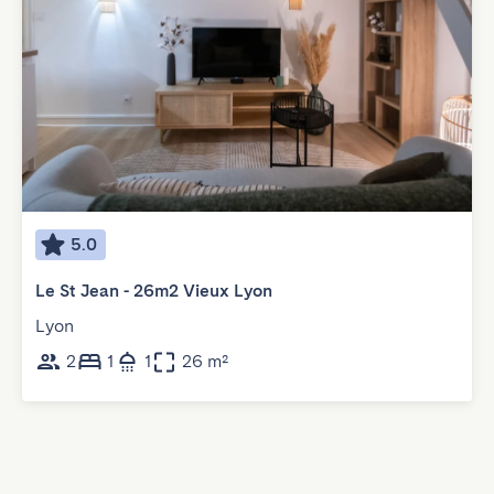
5.0
Le St Jean - 26m2 Vieux Lyon
Lyon
2
1
1
26 m²