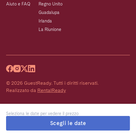
Aiuto e FAQ
Regno Unito
Guadalupa
Irlanda
La Riunione
©
2026
GuestReady
.
Tutti i diritti riservati.
Realizzato da
RentalReady
Seleziona le date per vedere il prezzo
Scegli le date