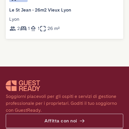
Le St Jean - 26m2 Vieux Lyon
Lyon
2
1
1
26 m²
Soggiorni piacevoli per gli ospiti e servizi di gestione 
professionale per i proprietari. Goditi il tuo soggiorno 
con GuestReady.
Affitta con noi