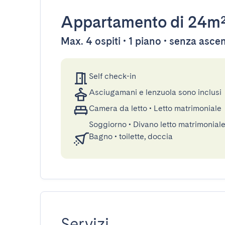
Appartamento
di 24m
Max. 4 ospiti • 1 piano • senza asce
Self check-in
Asciugamani e lenzuola sono inclusi
Camera da letto
•
Letto matrimoniale
Soggiorno
•
Divano letto matrimonial
Bagno
•
toilette, doccia
Servizi