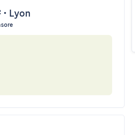
²
•
Lyon
nsore
e