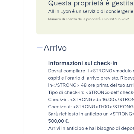
Questa proprietà è gestita
All in Lyon è un servizio di concierger
Numero di licenza della proprietà: 6938613035252
Arrivo
Informazioni sul check-in
Dovrai compilare il
<STRONG>modulo d
ospiti e l'orario di arrivo previsto. Rice
in</STRONG>
48 ore prima del tuo arr
Tipo di check-in:
<STRONG>self check
Check-in:
<STRONG>da 16:00</STRO
Check-out:
<STRONG>11:00</STRONG
Sarà richiesto in anticipo un
<STRONG>d
500,00 €.
Arrivi in anticipo e hai bisogno di depos