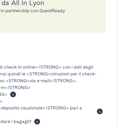
 da All in Lyon
ie in partnership con GuestReady
i check-in online</STRONG>
con i dati degli
verai quindi le
<STRONG>istruzioni per il check-
ivo
<STRONG>via e-mail</STRONG>
.
-in</STRONG>
NG>
>
eposito cauzionale</STRONG>
pari a
itare i bagagli?