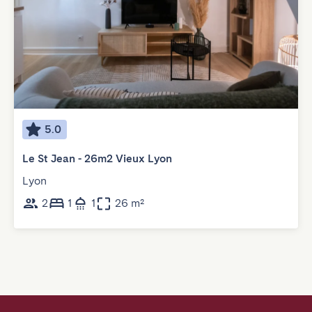
5.0
Le St Jean - 26m2 Vieux Lyon
Lyon
2
1
1
26 m²