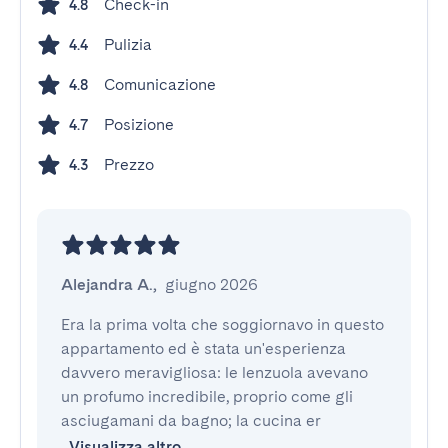
Check-in
4.8
Pulizia
4.4
Comunicazione
4.8
Posizione
4.7
Prezzo
4.3
Alejandra A.
,
giugno 2026
Era la prima volta che soggiornavo in questo 
appartamento ed è stata un'esperienza 
davvero meravigliosa: le lenzuola avevano 
un profumo incredibile, proprio come gli 
asciugamani da bagno; la cucina er
Visualizza altro