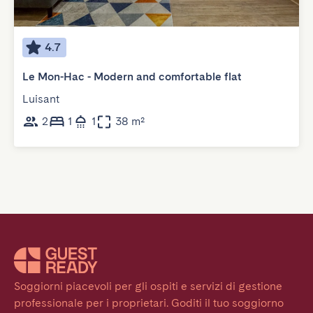
4.7
Le Mon-Hac - Modern and comfortable flat
Luisant
2
1
1
38 m²
Soggiorni piacevoli per gli ospiti e servizi di gestione 
professionale per i proprietari. Goditi il tuo soggiorno 